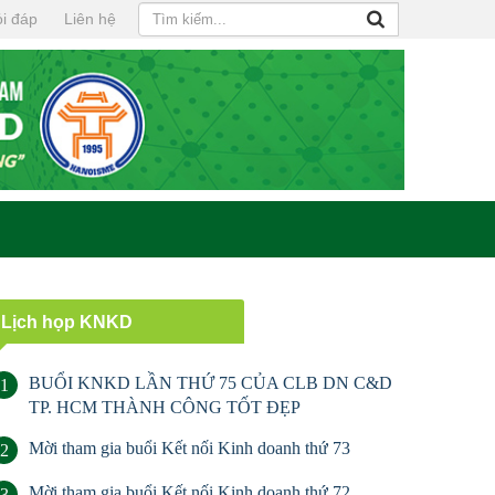
i đáp
Liên hệ
Lịch họp KNKD
BUỔI KNKD LẦN THỨ 75 CỦA CLB DN C&D
1
TP. HCM THÀNH CÔNG TỐT ĐẸP
Mời tham gia buổi Kết nối Kinh doanh thứ 73
2
Mời tham gia buổi Kết nối Kinh doanh thứ 72
3