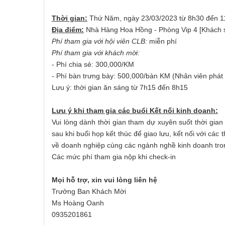
Thời gian:
Thứ Năm, ngày 23/03/2023 từ 8h30 đến 
Địa điểm:
Nhà Hàng Hoa Hồng - Phòng Vip 4 [Khách 
Phí tham gia với hội viên CLB:
miễn phí
Phí tham gia với khách mời:
- Phí chia sẻ: 300,000/KM
- Phí bàn trưng bày: 500,000/bàn KM (Nhân viên phát
Lưu ý: thời gian ăn sáng từ 7h15 đến 8h15
Lưu ý khi tham gia các buổi Kết nối kinh doanh:
Vui lòng dành thời gian tham dự xuyên suốt thời gian
sau khi buổi họp kết thúc để giao lưu, kết nối với các
về doanh nghiệp cùng các ngành nghề kinh doanh trong 
Các mức phí tham gia nộp khi check-in
Mọi hỗ trợ, xin vui lòng liên hệ
Trưởng Ban Khách Mời
Ms Hoàng Oanh
0935201861