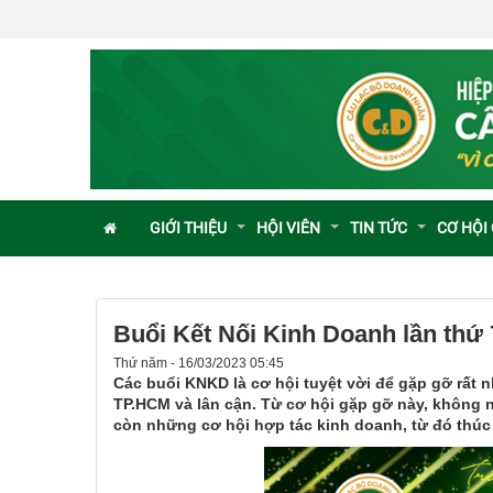
GIỚI THIỆU
HỘI VIÊN
TIN TỨC
CƠ HỘI
Buổi Kết Nối Kinh Doanh lần thứ 
Thứ năm - 16/03/2023 05:45
Các buổi KNKD là cơ hội tuyệt vời để gặp gỡ rất
TP.HCM và lân cận. Từ cơ hội gặp gỡ này, không
còn những cơ hội hợp tác kinh doanh, từ đó thú