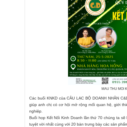
MAU THU MOI 
Các buổi KNKD của CÂU LẠC BỘ DOANH NHÂN C&D là 
giúp anh chị có cơ hội mở rộng mối quan hệ, giới th
nghiệp.
Buổi họp Kết Nối Kinh Doanh lần thứ 70 chúng ta sẽ
tuyệt vời nhất cùng với 20 bàn trưng bày các sản ph