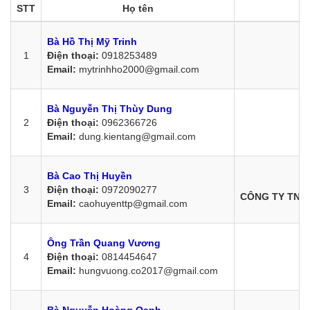
STT
Họ tên
Bà Hồ Thị Mỹ Trinh
1
Điện thoại:
0918253489
Email:
mytrinhho2000@gmail.com
Bà Nguyễn Thị Thùy Dung
2
Điện thoại:
0962366726
Email:
dung.kientang@gmail.com
Bà Cao Thị Huyền
3
Điện thoại:
0972090277
CÔNG TY TNH
Email:
caohuyenttp@gmail.com
Ông Trần Quang Vương
4
Điện thoại:
0814454647
Email:
hungvuong.co2017@gmail.com