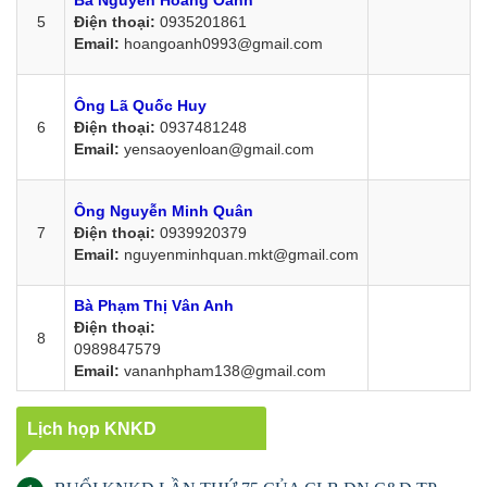
Bà Nguyễn Hoàng Oanh
5
Điện thoại:
0935201861
Email:
hoangoanh0993@gmail.com
Ông Lã Quốc Huy
6
Điện thoại:
0937481248
Email:
yensaoyenloan@gmail.com
Ông Nguyễn Minh Quân
7
Điện thoại:
0939920379
Email:
nguyenminhquan.mkt@gmail.com
Bà Phạm Thị Vân Anh
Điện thoại:
8
0989847579
Email:
vananhpham138@gmail.com
Lịch họp KNKD