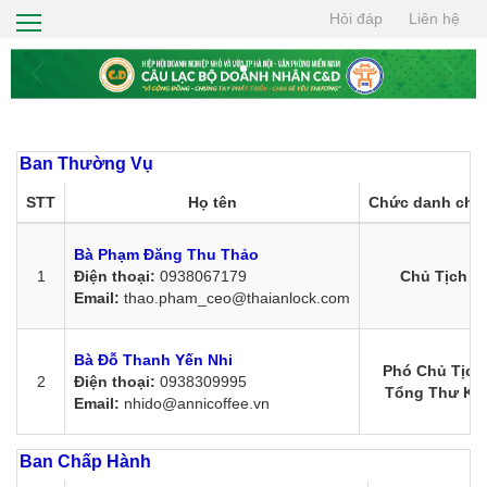
Hỏi đáp
Liên hệ
TRANG CHỦ
GIỚI THIỆU
HỘI VIÊN
Ban Thường Vụ
TIN TỨC
STT
Họ tên
Chức danh chí
CƠ HỘI GIAO THƯƠNG
Bà Phạm Đăng Thu Thảo
THIỆN NGUYỆN
1
Điện thoại:
0938067179
Chủ Tịch
Email:
thao.pham_ceo@thaianlock.com
TÌM KIẾM
LIÊN HỆ
Bà Đỗ Thanh Yến Nhi
Phó Chủ Tịch
2
Điện thoại:
0938309995
Tổng Thư Ký
Email:
nhido@annicoffee.vn
Ban Chấp Hành