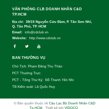
VĂN PHÒNG CLB DOANH NHÂN C&D
TP.HCM
39/15 Nguyễn Cửu Đàm, P. Tân Sơn Nhì,
Địa chỉ:
Q. Tân Phú, TP. HCM
Email:
info@cdclub.vn
Website:
http://www.cdclub.vn
BAN THƯỜNG VỤ
Chủ Tịch: Phạm Đăng Thu Thảo
PCT Thường Trực:
PCT - Tổng Thư Ký: Đỗ Thanh Yến Nhi
TB Kiểm soát: Lã Quốc Huy
© Bản quyền thuộc về
Câu Lạc Bộ Doanh Nhân C&D
Tp.HCM
.
Thiết kế bởi
VIDOCO
.