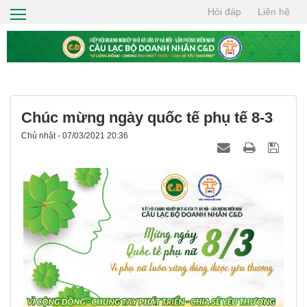
Hỏi đáp
Liên hệ
TRANG CHỦ
GIỚI THIỆU
HỘI VIÊN
TIN TỨC
Chúc mừng ngày quốc tế phụ tế 8-3
CƠ HỘI GIAO THƯƠNG
Chủ nhật - 07/03/2021 20:36
THIỆN NGUYỆN
TÌM KIẾM
LIÊN HỆ