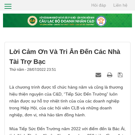
Hỏi đáp
Liên hệ
TRANG CHỦ
GIỚI THIỆU
HỘI VIÊN
TIN TỨC
Lời Cảm Ơn Và Tri Ân Đến Các Nhà
CƠ HỘI GIAO THƯƠNG
Tài Trợ Bạc
Thứ năm - 28/07/2022 23:51
THIỆN NGUYỆN
TÌM KIẾM
Là chương trình được tổ chức hàng năm và cũng là thương
hiệu thiện nguyện của C&D, “Tiếp Sức Đến Trường” luôn
LIÊN HỆ
nhận được sự hỗ trợ nhiệt tình của của các doanh nghiệp
trong Hiệp Hội, của các hội viên CLB và những doanh
nghiệp, đơn vị, nhà hảo tâm đồng hành.
Mùa Tiếp Sức Đến Trường năm 2022 với điểm đến là Bác Ái,