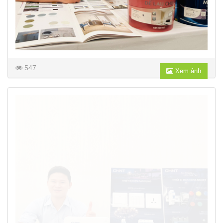
547
Xem ảnh