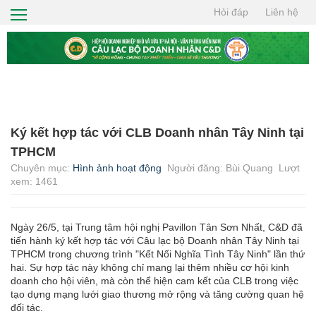
Hỏi đáp
Liên hệ
TRANG CHỦ
GIỚI THIỆU
HỘI VIÊN
TIN TỨC
Ký kết hợp tác với CLB Doanh nhân Tây Ninh tại
CƠ HỘI GIAO THƯƠNG
TPHCM
Chuyên mục:
Hình ảnh hoạt động
Người đăng: Bùi Quang
Lượt
THIỆN NGUYỆN
xem: 1461
TÌM KIẾM
Ngày 26/5, tại Trung tâm hội nghị Pavillon Tân Sơn Nhất, C&D đã
LIÊN HỆ
tiến hành ký kết hợp tác với Câu lạc bộ Doanh nhân Tây Ninh tại
TPHCM trong chương trình "Kết Nối Nghĩa Tình Tây Ninh" lần thứ
hai. Sự hợp tác này không chỉ mang lại thêm nhiều cơ hội kinh
doanh cho hội viên, mà còn thể hiện cam kết của CLB trong việc
tạo dựng mạng lưới giao thương mở rộng và tăng cường quan hệ
đối tác.