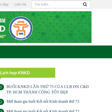
i đáp
Liên hệ
Lịch họp KNKD
BUỔI KNKD LẦN THỨ 75 CỦA CLB DN C&D
1
TP. HCM THÀNH CÔNG TỐT ĐẸP
Mời tham gia buổi Kết nối Kinh doanh thứ 73
2
Mời tham gia buổi Kết nối Kinh doanh thứ 72
3