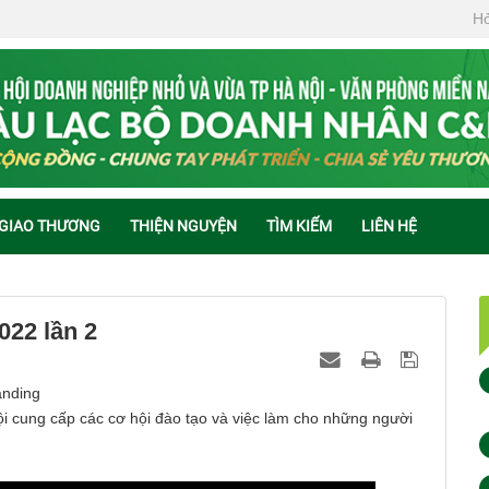
Hỏ
 GIAO THƯƠNG
THIỆN NGUYỆN
TÌM KIẾM
LIÊN HỆ
022 lần 2
anding
i cung cấp các cơ hội đào tạo và việc làm cho những người